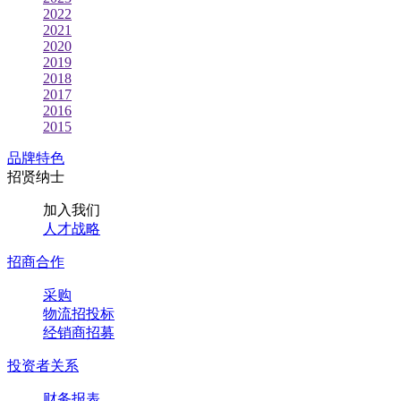
2022
2021
2020
2019
2018
2017
2016
2015
品牌特色
招贤纳士
加入我们
人才战略
招商合作
采购
物流招投标
经销商招募
投资者关系
财务报表